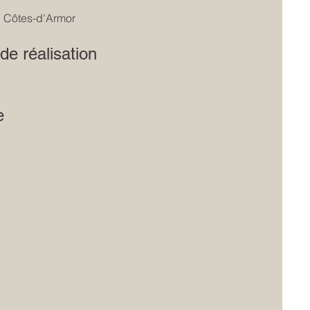
 Côtes-d'Armor
e réalisation
e