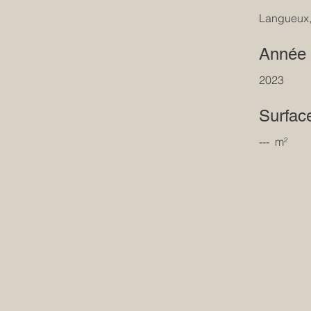
Langueux,
Année d
2023
Surfac
--- m²