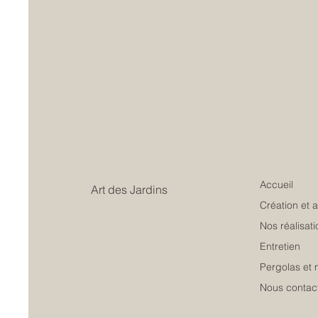
Accueil
Art des Jardins
Création et
Nos réalisati
Entretien
Pergolas et 
Nous contac